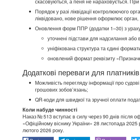
скасовуються, а пеня не нараховується. При
Порядок у разі ліквідації контролюючого ор
ліквідовано, нове рішення оформлює орган, я
Оновлення форм ППР (додатки 1–30) з ураху
уточнені підстави для надсилання або
уніфікована структура та єдині формат
оновлений формат реквізиту «Призначен
Додаткові переваги для платників
Можливість перегляду інформації про судові 
грошових зобов’язань;
QR-коди для швидкої та зручної оплати пода
Коли набуде чинності
Наказ № 513 вступає в силу через 90 днів після оф
«Офіційному віснику України» 28 листопада 2025 
лютого 2026 року.