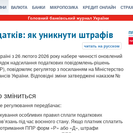
ИНИ
ВАЛЮТА
БАНКИ
МІКРОПОЗИКА
КРЕДИТ ОНЛАЙН
СТРА
Головний банківський журнал України
датків: як уникнути штрафів
П
країні з 26 лютого 2026 року набере чинності оновлений
ядок надсилання податкових повідомлень-рішень
Р), повідомляє регулятор з посиланням на Міністерство
ансів України. Відповідні зміни затверджені наказом №
.
 зміниться
е регулювання передбачає:
хування особливих правил сплати податкових
ов’язань під час воєнного стану. Якщо платник сплатить
ля отримання ППР форм «Р» або «Д», штрафи