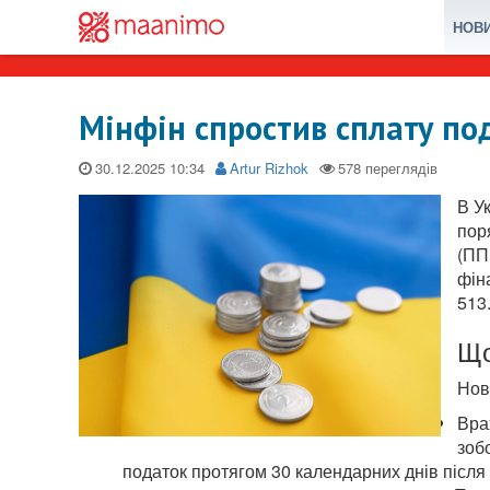
НОВ
Мінфін спростив сплату по
30.12.2025
Artur Rizhok
В У
пор
(ПП
фін
513
Що
Нов
Вра
зоб
податок протягом 30 календарних днів піс