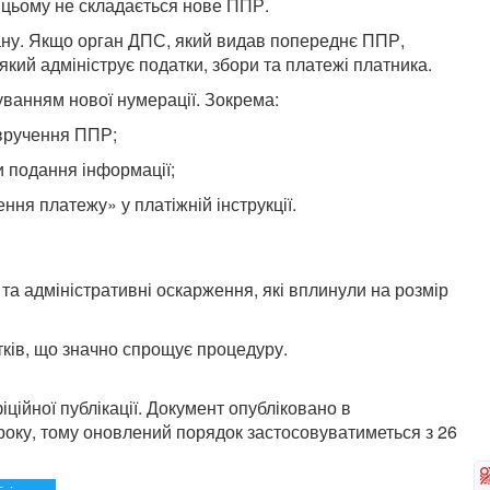
 цьому не складається нове ППР.
гану. Якщо орган ДПС, який видав попереднє ППР,
кий адмініструє податки, збори та платежі платника.
ванням нової нумерації. Зокрема:
 вручення ППР;
и подання інформації;
ня платежу» у платіжній інструкції.
та адміністративні оскарження, які вплинули на розмір
тків, що значно спрощує процедуру.
іційної публікації. Документ опубліковано в
року, тому оновлений порядок застосовуватиметься з 26