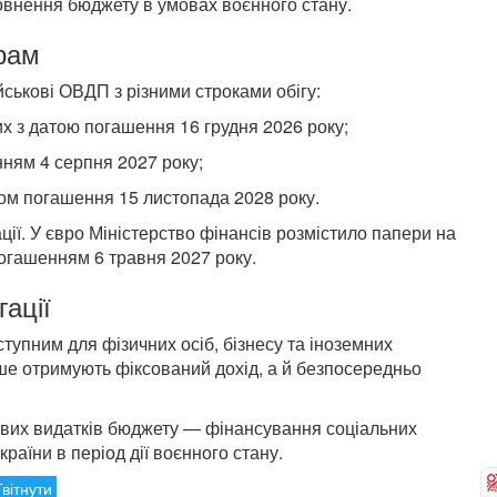
овнення бюджету в умовах воєнного стану.
орам
йськові ОВДП з різними строками обігу:
их з датою погашення 16 грудня 2026 року;
нням 4 серпня 2027 року;
ном погашення 15 листопада 2028 року.
ації. У євро Міністерство фінансів розмістило папери на
погашенням 6 травня 2027 року.
гації
тупним для фізичних осіб, бізнесу та іноземних
лише отримують фіксований дохід, а й безпосередньо
вих видатків бюджету — фінансування соціальних
раїни в період дії воєнного стану.