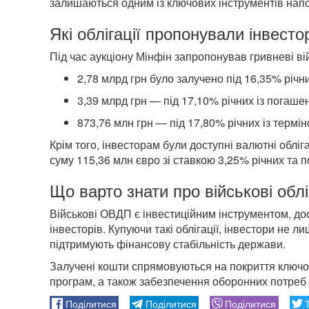
залишаються одним із ключових інструментів нап
Які облігації пропонували інвест
Під час аукціону Мінфін запропонував гривневі ві
2,78 млрд грн було залучено під 16,35% річн
3,39 млрд грн — під 17,10% річних із погаше
873,76 млн грн — під 17,80% річних із термі
Крім того, інвесторам були доступні валютні обліг
суму 115,36 млн євро зі ставкою 3,25% річних та 
Що варто знати про військові облі
Військові ОВДП є інвестиційним інструментом, дос
інвесторів. Купуючи такі облігації, інвестори не 
підтримують фінансову стабільність держави.
Залучені кошти спрямовуються на покриття ключо
програм, а також забезпечення оборонних потреб к