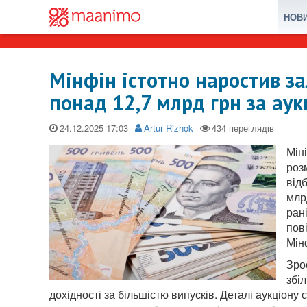
НОВ
Мінфін істотно наростив з
понад 12,7 млрд грн за аук
24.12.2025
Artur Rizhok
Мін
роз
від
млр
ран
пов
Мін
Зро
збі
дохідності за більшістю випусків. Деталі аукціону с