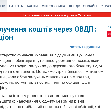
ИНИ
ВАЛЮТА
БАНКИ
МІКРОПОЗИКА
КРЕДИТ ОНЛАЙН
СТРА
Головний банківський журнал України
алучення коштів через ОВДП:
П
ціон
істерство фінансів України за підсумками аукціону з
міщення облігацій внутрішньої державної позики, який
бувся 23 грудня, залучило до державного бюджету 12,74
д грн в еквіваленті. Це майже утричі більше, ніж тижнем
іше, коли обсяг залучень становив 4,65 млрд грн,
ідомляє регулятор з посиланням на офіційні дані
фіну.
стання інтересу інвесторів дозволило суттєво
льшити фінансування бюджету без зміни рівнів
відчать про стабільний попит на військові облігації, які