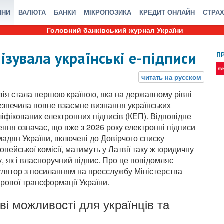
ИНИ
ВАЛЮТА
БАНКИ
МІКРОПОЗИКА
КРЕДИТ ОНЛАЙН
СТРА
Головний банківський журнал України
лізувала українські е-підписи
П
вія стала першою країною, яка на державному рівні
езпечила повне взаємне визнання українських
ліфікованих електронних підписів (КЕП). Відповідне
ення означає, що вже з 2026 року електронні підписи
мадян України, включені до Довірчого списку
опейської комісії, матимуть у Латвії таку ж юридичну
у, як і власноручний підпис. Про це повідомляє
улятор з посиланням на пресслужбу Міністерства
рової трансформації України.
ві можливості для українців та