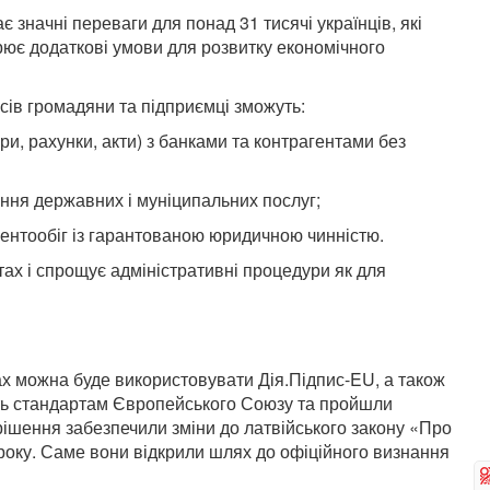
значні переваги для понад 31 тисячі українців, які
орює додаткові умови для розвитку економічного
исів громадяни та підприємці зможуть:
ри, рахунки, акти) з банками та контрагентами без
ння державних і муніципальних послуг;
ентообіг із гарантованою юридичною чинністю.
ах і спрощує адміністративні процедури як для
ах можна буде використовувати Дія.Підпис-EU, а також
ають стандартам Європейського Союзу та пройшли
рішення забезпечили зміни до латвійського закону «Про
 року. Саме вони відкрили шлях до офіційного визнання