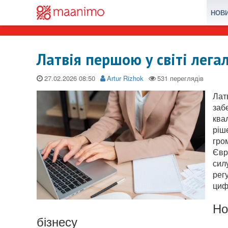
НОВ
Латвія першою у світі лега
27.02.2026
Artur Rizhok
Лат
заб
ква
ріш
гро
Євр
сил
рег
циф
Но
бізнесу