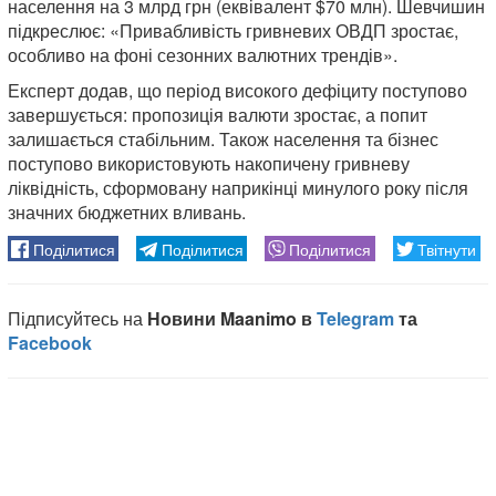
населення на 3 млрд грн (еквівалент $70 млн). Шевчишин
підкреслює: «Привабливість гривневих ОВДП зростає,
особливо на фоні сезонних валютних трендів».
Експерт додав, що період високого дефіциту поступово
завершується: пропозиція валюти зростає, а попит
залишається стабільним. Також населення та бізнес
поступово використовують накопичену гривневу
ліквідність, сформовану наприкінці минулого року після
значних бюджетних вливань.