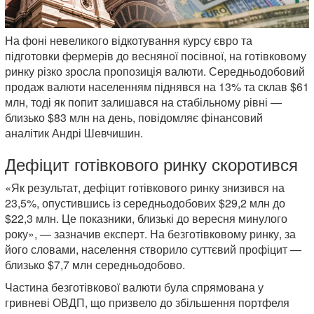
На фоні невеликого відкотування курсу євро та
підготовки фермерів до весняної посівної, на готівковому
ринку різко зросла пропозиція валюти. Середньодобовий
продаж валюти населенням піднявся на 13% та склав $61
млн, тоді як попит залишався на стабільному рівні —
близько $83 млн на день, повідомляє фінансовий
аналітик Андрі Шевчишин.
Дефіцит готівкового ринку скоротився
«Як результат, дефіцит готівкового ринку знизився на
23,5%, опустившись із середньодобових $29,2 млн до
$22,3 млн. Це показники, близькі до вересня минулого
року», — зазначив експерт. На безготівковому ринку, за
його словами, населення створило суттєвий профіцит —
близько $7,7 млн середньодобово.
Частина безготівкової валюти була спрямована у
гривневі ОВДП, що призвело до збільшення портфеля