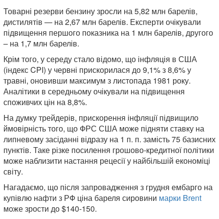
Товарні резерви бензину зросли на 5,82 млн барелів,
дистилятів — на 2,67 млн барелів. Експерти очікували
підвищення першого показника на 1 млн барелів, другого
– на 1,7 млн ​​барелів.
Крім того, у середу стало відомо, що інфляція в США
(індекс CPI) у червні прискорилася до 9,1% з 8,6% у
травні, оновивши максимум з листопада 1981 року.
Аналітики в середньому очікували на підвищення
споживчих цін на 8,8%.
На думку трейдерів, прискорення інфляції підвищило
ймовірність того, що ФРС США може підняти ставку на
липневому засіданні відразу на 1 п. п. замість 75 базисних
пунктів. Таке різке посилення грошово-кредитної політики
може наблизити настання рецесії у найбільшій економіці
світу.
Нагадаємо, що після запровадження з грудня ембарго на
купівлю нафти з РФ ціна бареля сировини
марки Brent
може зрости до $140-150.