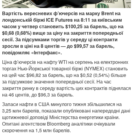
Вартість вересневих ф’ючерсів на марку Brent на
лондонській біржі ICE Futures на 8:11 за київським
часом у четвер становить $100,25 за барель, що на
$0,68 (0,68%) вище за ціну на закриття попередньої
сесії. За підсумками торгів у середу ці контракти
зросли в ціні на 8 центів — до $99,57 за барель,
повідомляє «Інтерфакс».
Ціна ф’ючерсів на нафту WTI на серпень на електронних
торгах Нью-Йоркської товарної біржі (NYMEX) становить
на цей час $96,82 за барель, що на $0,52 (0,54%) більше
за підсумкове значення попередньої сесії. На час
закриття ринку в середу вартість цих контрактів піднялася
на 46 центів, до $96,3 за барель.
Запаси нафти в США минулого тижня збільшилися на
3,25 млн барелів, показали опубліковані напередодні дані
щотижневої доповіді Міністерства енергетики країни.
Опитані агентством Bloomberg аналітики очікували
скорочення на 1,5 млн барелів.