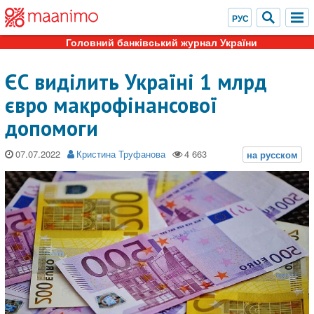
Головний банківський журнал України
ЄС виділить Україні 1 млрд
євро макрофінансової
допомоги
07.07.2022
Кристина Труфанова