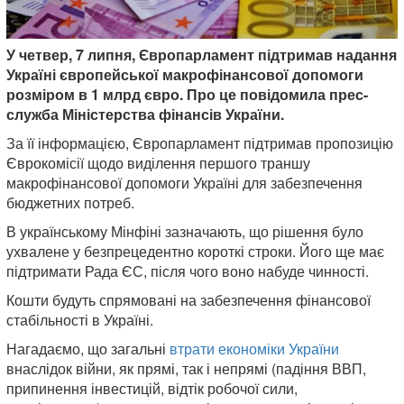
У четвер, 7 липня, Європарламент підтримав надання
Україні європейської макрофінансової допомоги
розміром в 1 млрд євро. Про це повідомила прес-
служба Міністерства фінансів України.
За її інформацією, Європарламент підтримав пропозицію
Єврокомісії щодо виділення першого траншу
макрофінансової допомоги Україні для забезпечення
бюджетних потреб.
В українському Мінфіні зазначають, що рішення було
ухвалене у безпрецедентно короткі строки. Його ще має
підтримати Рада ЄС, після чого воно набуде чинності.
Кошти будуть спрямовані на забезпечення фінансової
стабільності в Україні.
Нагадаємо, що загальні
втрати економіки України
внаслідок війни, як прямі, так і непрямі (падіння ВВП,
припинення інвестицій, відтік робочої сили,