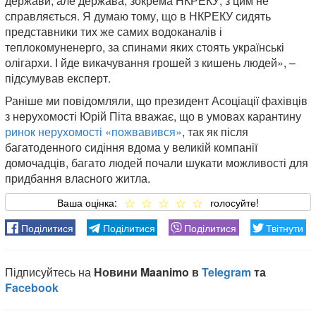
держави, але держава, зокрема НКРЕКУ, з цим не
справляється. Я думаю тому, що в НКРЕКУ сидять
представники тих же самих водоканалів і
теплокомуненерго, за спинами яких стоять українські
олігархи. І йде викачування грошей з кишень людей», –
підсумував експерт.
Раніше ми повідомляли, що президент Асоціації фахівців
з нерухомості Юрій Піта вважає, що в умовах карантину
ринок нерухомості «пожвавився»
, так як після
багатоденного сидіння вдома у великій компанії
домочадців, багато людей почали шукати можливості для
придбання власного житла.