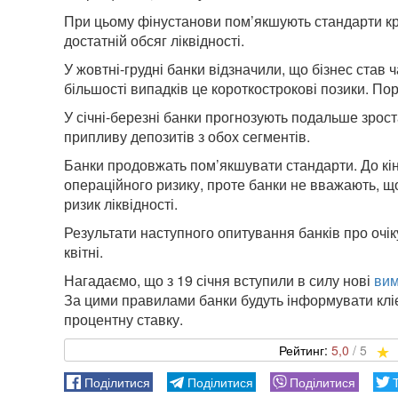
При цьому фінустанови пом’якшують стандарти кред
достатній обсяг ліквідності.
У жовтні-грудні банки відзначили, що бізнес став 
більшості випадків це короткострокові позики. П
У січні-березні банки прогнозують подальше зрост
припливу депозитів з обох сегментів.
Банки продовжать пом’якшувати стандарти. До кін
операційного ризику, проте банки не вважають, що
ризик ліквідності.
Результати наступного опитування банків про очі
квітні.
Нагадаємо, що з 19 січня вступили в силу нові
вим
За цими правилами банки будуть інформувати клієн
процентну ставку.
5,0