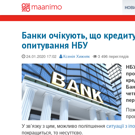
НОВ
Банки очікують, що кредит
опитування НБУ
24.01.2020
Ксенія Хижняк
НБУ
про
кре
Бан
чет
пер
Пож
про
У зв’язку з цим, можливо поліпшення
ситуації з і
покращиться, то несуттєво.