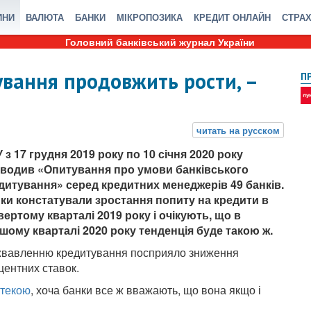
ИНИ
ВАЛЮТА
БАНКИ
МІКРОПОЗИКА
КРЕДИТ ОНЛАЙН
СТРА
Головний банківський журнал України
ування продовжить рости, –
П
 з 17 грудня 2019 року по 10 січня 2020 року
водив «Опитування про умови банківського
дитування» серед кредитних менеджерів 49 банків.
ки констатували зростання попиту на кредити в
вертому кварталі 2019 року і очікують, що в
шому кварталі 2020 року тенденція буде такою ж.
вавленню кредитування посприяло зниження
центних ставок.
потекою
, хоча банки все ж вважають, що вона якщо і