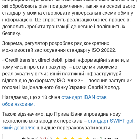
які обробляють різні повідомлення, так як на основі цього
стандарту можна створювати універсальні схеми обміну
інформацією. Це спростить реалізацію бізнес-процесів,
дозволить зробити транзакції дешевше і поліпшить їх
безпеку.
Зокрема, регулятор розробляє ряд конкретних
можливостей застосування стандарту ISO 20022.
«Credit transfer, direct debit, різні інформаційні запити, в
тому числі про стан рахунку, – все це ми зможемо
реалізувати у вітчизняній платіжній інфраструктурй
відповідно до формату ISO 20022» – пояснив заступник
голови Національного банку України Сергій Холод.
Нагадаємо, що з 13 січня
стандарт IBAN став
обов’язковим.
Також відзначимо, що ПриватБанк впровадив нову
технологію міжнародних переказів –
стандарт SWIFT gpi,
який дозволяє
швидше перераховувати кошти.
5,0
1