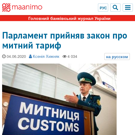
Головний банківський журнал України
Парламент прийняв закон про
митний тариф
04.06.2020
Ксенія Хижняк