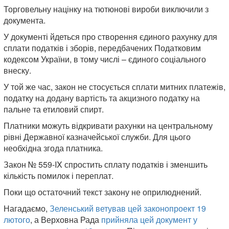
Торговельну націнку на тютюнові вироби виключили з
документа.
У документі йдеться про створення єдиного рахунку для
сплати податків і зборів, передбачених Податковим
кодексом України, в тому числі – єдиного соціального
внеску.
У той же час, закон не стосується сплати митних платежів,
податку на додану вартість та акцизного податку на
пальне та етиловий спирт.
Платники можуть відкривати рахунки на центральному
рівні Державної казначейської служби. Для цього
необхідна згода платника.
Закон № 559-IX спростить сплату податків і зменшить
кількість помилок і переплат.
Поки що остаточний текст закону не оприлюднений.
Нагадаємо,
Зеленський ветував цей законопроект 19
лютого
, а Верховна Рада
прийняла цей документ у