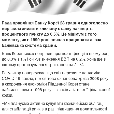
Рада правління Банку Кореї 28 травня одноголосно
вирішила знизити ключову ставку на чверть
процентного пункту до 0,5%. Це мінімум з того
моменту, як в 1999 році почала працювати діюча
банківська система країни.
Банк Кореї також погіршив прогноз інфляції в цьому році
до 0,3% з 1% і очікує зниження ВВП на 0,2%, хоча ще в
лютому прогнозувалося зростання на 2,1%.
Регулятор попереджає, що світ переживе пандемію
COVID-19 важче, ніж світова фінансова криза 2008 року,
а скорочення економіки Південної Кореї стане
найсильнішим з 1998 року – з часів азіатської фінансової
кризи.
«Ми плануємо активно купувати казначейські облігації
для стабілізації ринків в разі підвищення волатильності