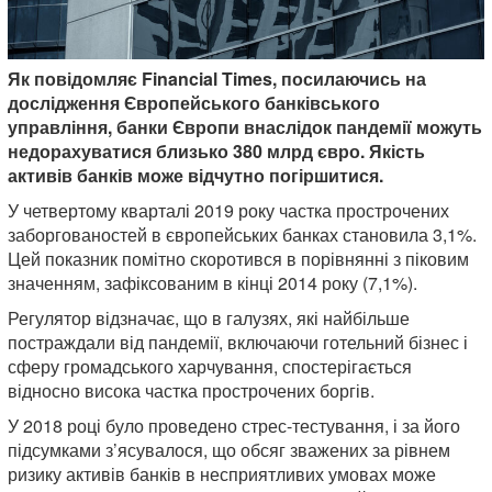
Як повідомляє Financial Times, посилаючись на
дослідження Європейського банківського
управління, банки Європи внаслідок пандемії можуть
недорахуватися близько 380 млрд євро. Якість
активів банків може відчутно погіршитися.
У четвертому кварталі 2019 року частка прострочених
заборгованостей в європейських банках становила 3,1%.
Цей показник помітно скоротився в порівнянні з піковим
значенням, зафіксованим в кінці 2014 року (7,1%).
Регулятор відзначає, що в галузях, які найбільше
постраждали від пандемії, включаючи готельний бізнес і
сферу громадського харчування, спостерігається
відносно висока частка прострочених боргів.
У 2018 році було проведено стрес-тестування, і за його
підсумками з’ясувалося, що обсяг зважених за рівнем
ризику активів банків в несприятливих умовах може