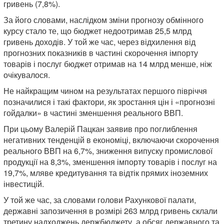
гривень (7,8%).
За його словами, наслідком зміни прогнозу обмінного
курсу стало те, що бюджет недоотримав 25,5 млрд
гривень доходів. У той же час, через відхилення від
прогнозних показників в частині скорочення імпорту
товарів і послуг бюджет отримав на 14 млрд менше, ніж
очікувалося.
Не найкращим чином на результатах першого півріччя
позначилися і такі фактори, як зростання цін і «прогнозні
гойдалки» в частині зменшення реального ВВП.
При цьому Валерій Пацкан заявив про поглиблення
негативних тенденцій в економіці, включаючи скорочення
реального ВВП на 6,7%, зниження випуску промислової
продукції на 8,3%, зменшення імпорту товарів і послуг на
19,7%, мляве кредитування та відтік прямих іноземних
інвестицій.
У той же час, за словами голови Рахункової палати,
державні запозичення в розмірі 263 млрд гривень склали
третину надходжень держбюджету, а обсяг державного та