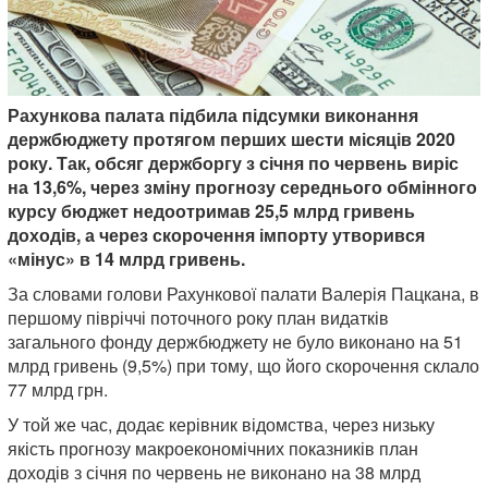
Рахункова палата підбила підсумки виконання
держбюджету протягом перших шести місяців 2020
року. Так, обсяг держборгу з січня по червень виріс
на 13,6%, через зміну прогнозу середнього обмінного
курсу бюджет недоотримав 25,5 млрд гривень
доходів, а через скорочення імпорту утворився
«мінус» в 14 млрд гривень.
За словами голови Рахункової палати Валерія Пацкана, в
першому півріччі поточного року план видатків
загального фонду держбюджету не було виконано на 51
млрд гривень (9,5%) при тому, що його скорочення склало
77 млрд грн.
У той же час, додає керівник відомства, через низьку
якість прогнозу макроекономічних показників план
доходів з січня по червень не виконано на 38 млрд