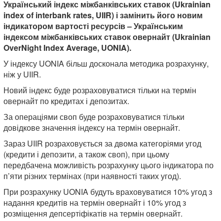
Український індекс міжбанківських ставок (Ukrainian
index of interbank rates, UIIR) і замінить його новим
індикатором вартості ресурсів – Українським
індексом міжбанківських ставок овернайт (Ukrainian
OverNight Index Average, UONIA).
У індексу UONIA більш досконала методика розрахунку,
ніж у UIIR.
Новий індекс буде розраховуватися тільки на термін
овернайт по кредитах і депозитах.
За операціями своп буде розраховуватися тільки
довідкове значення індексу на термін овернайт.
Зараз UIIR розраховується за двома категоріями угод
(кредити і депозити, а також своп), при цьому
передбачена можливість розрахунку цього індикатора по
п’яти різних термінах (при наявності таких угод).
При розрахунку UONIA будуть враховуватися 10% угод з
надання кредитів на термін овернайт і 10% угод з
розміщення депсертіфікатів на термін овернайт.