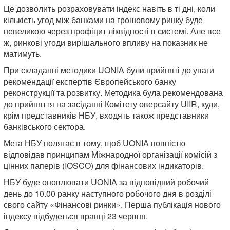
Це дозволить розраховувати індекс навіть в ті дні, коли
кількість угод між банками на грошовому ринку буде
невеликою через профіцит ліквідності в системі. Але все
ж, ринкові угоди вирішального впливу на показник не
матимуть.
При складанні методики UONIA були прийняті до уваги
рекомендації експертів Європейського банку
реконструкції та розвитку. Методика була рекомендована
до прийняття на засіданні Комітету оверсайту UIIR, куди,
крім представників НБУ, входять також представники
банківського сектора.
Мета НБУ полягає в тому, щоб UONIA повністю
відповідав принципам Міжнародної організації комісій з
цінних паперів (IOSCO) для фінансових індикаторів.
НБУ буде оновлювати UONIA за відповідний робочий
день до 10.00 ранку наступного робочого дня в розділі
свого сайту «Фінансові ринки». Перша публікація нового
індексу відбудеться вранці 23 червня.