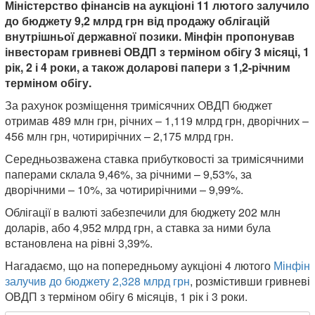
Міністерство фінансів на аукціоні 11 лютого залучило
до бюджету 9,2 млрд грн від продажу облігацій
внутрішньої державної позики. Мінфін пропонував
інвесторам гривневі ОВДП з терміном обігу 3 місяці, 1
рік, 2 і 4 роки, а також доларові папери з 1,2-річним
терміном обігу.
За рахунок розміщення тримісячних ОВДП бюджет
отримав 489 млн грн, річних – 1,119 млрд грн, дворічних –
456 млн грн, чотирирічних – 2,175 млрд грн.
Середньозважена ставка прибутковості за тримісячними
паперами склала 9,46%, за річними – 9,53%, за
дворічними – 10%, за чотирирічними – 9,99%.
Облігації в валюті забезпечили для бюджету 202 млн
доларів, або 4,952 млрд грн, а ставка за ними була
встановлена ​​на рівні 3,39%.
Нагадаємо, що на попередньому аукціоні 4 лютого
Мінфін
залучив до бюджету 2,328 млрд грн
, розмістивши гривневі
ОВДП з терміном обігу 6 місяців, 1 рік і 3 роки.