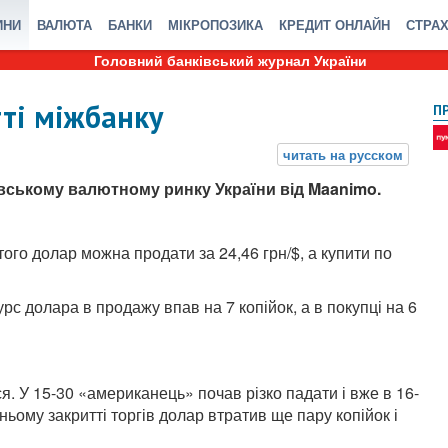
ИНИ
ВАЛЮТА
БАНКИ
МІКРОПОЗИКА
КРЕДИТ ОНЛАЙН
СТРА
Головний банківський журнал України
тті міжбанку
П
івському валютному ринку України від Maanimo.
ого долар можна продати за 24,46 грн/$, а купити по
курс долара в продажу впав на 7 копійок, а в покупці на 6
. У 15-30 «американець» почав різко падати і вже в 16-
рньому закритті торгів долар втратив ще пару копійок і