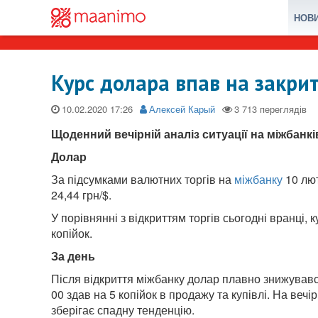
НОВ
Курс долара впав на закри
10.02.2020
Алексей Карый
Щоденний вечірній аналіз ситуації на міжбанк
Д
олар
За підсумками валютних торгів на
міжбанку
10 лют
24,44 грн/$.
У порівнянні з відкриттям торгів сьогодні вранці, 
копійок.
За день
Після відкриття міжбанку долар плавно знижувався
00 здав на 5 копійок в продажу та купівлі. На вечі
зберігає спадну тенденцію.