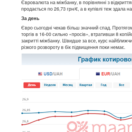
Євровалюта на міжбанку, в порівнянні з відкриттям
продається по 26,73 грн/€, а в купівлі теж здала на
За день
Євро сьогодні чекав більш значний спад. Протяго
торгів в 16-00 сильно «просів», втративши 8 копі
закритті міжбанку. Швидше за все, курс найближ
різкого розвороту в бік підвищення поки немає.