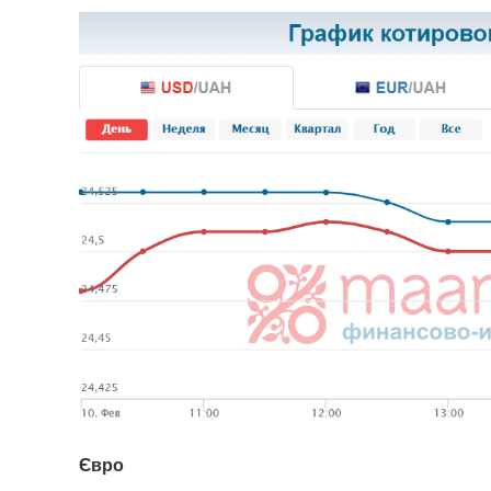
Є
вро