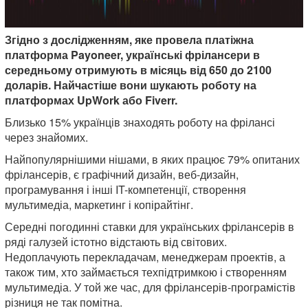
Згідно з дослідженням, яке провела платіжна
платформа Payoneer, українські фрілансери в
середньому отримують в місяць від 650 до 2100
доларів. Найчастіше вони шукають роботу на
платформах UpWork або Fiverr.
Близько 15% українців знаходять роботу на фрілансі
через знайомих.
Найпопулярнішими нішами, в яких працює 79% опитаних
фрілансерів, є графічний дизайн, веб-дизайн,
програмування і інші IT-компетенції, створення
мультимедіа, маркетинг і копірайтінг.
Середні погодинні ставки для українських фрілансерів в
ряді галузей істотно відстають від світових.
Недоплачують перекладачам, менеджерам проектів, а
також тим, хто займається техпідтримкою і створенням
мультимедіа. У той же час, для фрілансерів-програмістів
різниця не так помітна.