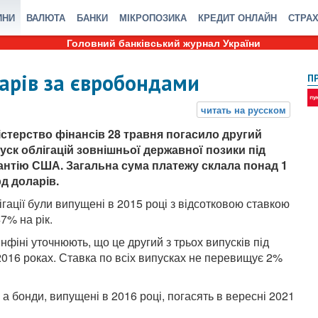
ИНИ
ВАЛЮТА
БАНКИ
МІКРОПОЗИКА
КРЕДИТ ОНЛАЙН
СТРА
Головний банківський журнал України
арів за євробондами
П
істерство фінансів 28 травня погасило другий
уск облігацій зовнішньої державної позики під
антію США. Загальна сума платежу склала понад 1
д доларів.
ігації були випущені в 2015 році з відсотковою ставкою
47% на рік.
інфіні уточнюють, що це другий з трьох випусків під
016 роках. Ставка по всіх випусках не перевищує 2%
а бонди, випущені в 2016 році, погасять в вересні 2021