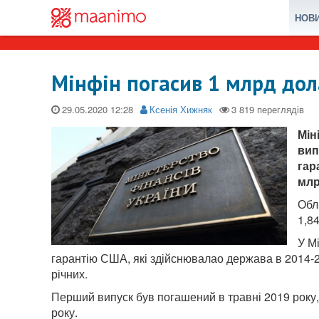
НОВ
Мінфін погасив 1 млрд дол
29.05.2020
Ксенія Хижняк
Мін
вип
гар
млр
Обл
1,8
У М
гарантію США, які здійснювалао держава в 2014-2
річних.
Перший випуск був погашений в травні 2019 року, 
року.