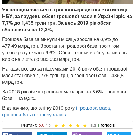
Як повідомляється в грошово-кредитній статистиці
НБУ, за грудень обсяг грошової маси в Україні зріс на
7,7% до 1,435 трлн грн. За весь 2019 рік обсяг
збільшився на 12,3%,
Грошова база за минулий місяць зросла на 6,9% до
477,49 млрд грн. Зростання грошової бази протягом
усього року склало 9,6%. Обсяг готівки в обігу за місяць
виріс на 7,2% до 385,333 млрд грн.
Нагадаємо, що за підсумками 2018 року обсяг грошової
маси становив 1,276 трлн грн, а грошової бази – 435,8
млрд грн.
За 2018 рік обсяг грошової маси зріс на 5,6%, грошової
бази – на 9,2%.
Відзначимо, що влітку 2019 року
і грошова маса, і
грошова база скорочувалися.
5,0
1