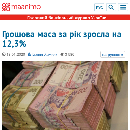
Головний банківський журнал України
Грошова маса за рік зросла на
12,3%
13.01.2020
Ксенія Хижняк