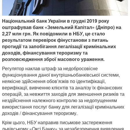
Національний банк України в грудні 2019 року
оштрафував банк «Земельний Капітал» (Дніпро) на
2,27 млн грн. Як повідомили в НБУ, це стало
результатом перевірок фінустанови з питань
протидії та запобігання легалізації кримінальних
доходів, фінансування тероризму та
розповсюдження зброї масового ураження.
Регулятор наклав штраф за недобросовісне
функціонування даної внутрішньобанківської системи,
неякісне здійснення обов’язків по ідентифікації,
верифікації, вивченню клієнтів та аналізу їх фінансових
операцій, за невжиття заходів для зменшення ризиків та
нездійснення належного контролю за недопущенням
використання послуг банку для легалізації кримінальних
доходів / фінансування тероризму.
Крім цього, НБУ направив письмове застереження
львівському «Оксі Банку» за незабезпечення виявлення