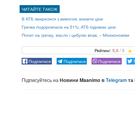
В АТБ змирилися з вимогою знизити ціни
Гречка подорожчала на 51%: АТБ піднімає ціни
Попит на гречку, масло і цибулю впав, – Мінекономіки
5,0