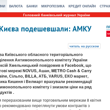
ИНИ
ВАЛЮТА
БАНКИ
МІКРОПОЗИКА
КРЕДИТ ОНЛАЙН
СТРА
Головний банківський журнал України
 Києва подешевшали: АМКУ
П
ва Київського обласного територіального
ділення Антимонопольного комітету України
ксій Хмельницький повідомив в Facebook, що
гові мережі NOVUS, Ашан, METRO Cash & Carry
aine, Сільпо, BILLA, АТБ, VARUS, ЕКО маркет,
ика Кишеня і Велмарт врахували рекомендації
имонопольного комітету і знизили ціни на ряд
дуктів .
м перерахованим вище торговельним мережам 8 квітня
о рекомендовано переглянути умови контрактів з