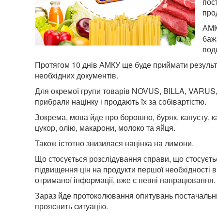
пос
про
АМК
баж
под
Протягом 10 днів АМКУ ще буде приймати результ
необхідних документів.
Для окремої групи товарів NOVUS, BILLA, VARUS,
прибрали націнку і продають їх за собівартістю.
Зокрема, мова йде про борошно, буряк, капусту, ка
цукор, олію, макарони, молоко та яйця.
Також істотно знизилася націнка на лимони.
Що стосується розслідування справи, що стосуєт
підвищення цін на продукти першої необхідності в 
отриманої інформації, вже є певні напрацювання.
Зараз йде протоколювання опитувань постачальник
прояснить ситуацію.