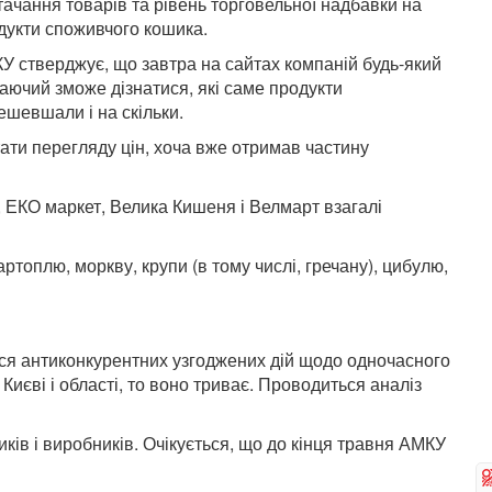
тачання товарів та рівень торговельної надбавки на
дукти споживчого кошика.
У стверджує, що завтра на сайтах компаній будь-який
аючий зможе дізнатися, які саме продукти
ешевшали і на скільки.
ати перегляду цін, хоча вже отримав частину
 ЕКО маркет, Велика Кишеня і Велмарт взагалі
ртоплю, моркву, крупи (в тому числі, гречану), цибулю,
ься антиконкурентних узгоджених дій щодо одночасного
Києві і області, то воно триває. Проводиться аналіз
ів і виробників. Очікується, що до кінця травня АМКУ