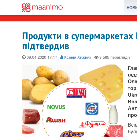
НОВ
Продукти в супермаркетах
підтвердив
09.04.2020
Ксенія Хижняк
Гла
від
Оле
тор
Ukr
Вел
Ант
про
Всі
бул