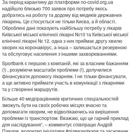
За період карантину до платформи no-covid.org.ua
надійшло близько 700 заявок про потребу якось
добратись на роботу та додому від медиків державних
лікарень. Це стосується не тільки Києва, а й області.
Оброблені дані показують найбільшу потребу у лікарів
Київської міської клінічної лікарні №10 та Київської міської
клінічної лікарні № 12, одна з них приймає другу хвилю
хворих на коронавірус, а інша – залишається резервною
та обслуговує населення з іншими захворюваннями.
Sportbank є першою з компаній, які за власним бажанням
(!) , розуміючи масштаби проблеми (!), долучилися
фінансувати допомогу лікарням. І не тільки фінансувати,
а ще активно приймати участь в комунікації з лікарнями
та у створенні маршрутів.
Більше 40 медпрацівників критичних спеціальностей
зможуть бути на своїх робочих місцях вчасно та
допомагати хворим, не відволікаючись на вирішення
проблеми із транспортом. Вважаю, що це гарний приклад
для наслідування”, – комментує співпрацю Андрій
Павлов, волонтер ініціативи #підвезилікаря та засновник