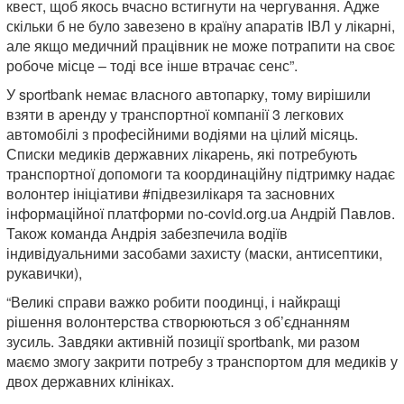
квест, щоб якось вчасно встигнути на чергування. Адже
скільки б не було завезено в країну апаратів ІВЛ у лікарні,
але якщо медичний працівник не може потрапити на своє
робоче місце – тоді все інше втрачає сенс”.
У sportbank немає власного автопарку, тому вирішили
взяти в аренду у транспортної компанії 3 легкових
автомобілі з професійними водіями на цілий місяць.
Списки медиків державних лікарень, які потребують
транспортної допомоги та координаційну підтримку надає
волонтер ініціативи #підвезилікаря та засновних
інформаційної платформи no-covid.org.ua Андрій Павлов.
Також команда Андрія забезпечила водіїв
індивідуальними засобами захисту (маски, антисептики,
рукавички),
“Великі справи важко робити поодинці, і найкращі
рішення волонтерства створюються з об’єднанням
зусиль. Завдяки активній позиції sportbank, ми разом
маємо змогу закрити потребу з транспортом для медиків у
двох державних клініках.