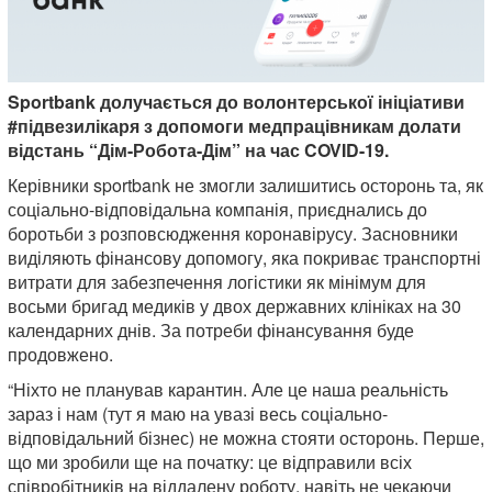
Sportbank долучається до волонтерської ініціативи
#підвезилікаря з допомоги медпрацівникам долати
відстань “Дім-Робота-Дім” на час COVID-19.
Керівники sportbank не змогли залишитись осторонь та, як
соціально-відповідальна компанія, приєднались до
боротьби з розповсюдження коронавірусу. Засновники
виділяють фінансову допомогу, яка покриває транспортні
витрати для забезпечення логістики як мінімум для
восьми бригад медиків у двох державних клініках на 30
календарних днів. За потреби фінансування буде
продовжено.
“Ніхто не планував карантин. Але це наша реальність
зараз і нам (тут я маю на увазі весь соціально-
відповідальний бізнес) не можна стояти осторонь. Перше,
що ми зробили ще на початку: це відправили всіх
співробітників на віддалену роботу, навіть не чекаючи