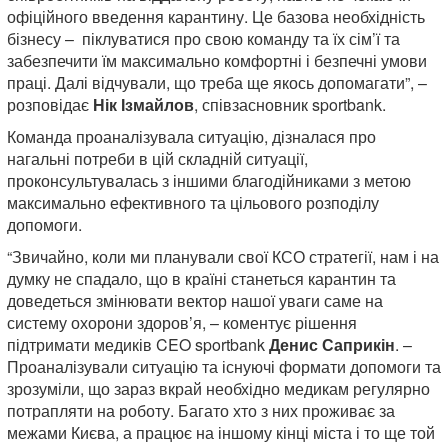
офіційного введення карантину. Це базова необхідність
бізнесу – піклуватися про свою команду та їх сім’ї та
забезпечити їм максимально комфортні і безпечні умови
праці. Далі відчували, що треба ще якось допомагати”, –
розповідає
Нік Ізмайлов
, співзасновник sportbank.
Команда проаналізувала ситуацію, дізналася про
нагальні потреби в цій складній ситуації,
проконсультувалась з іншими благодійниками з метою
максимально ефективного та цільового розподілу
допомоги.
“Звичайно, коли ми планували свої КСО стратегії, нам і на
думку не спадало, що в країні станеться карантин та
доведеться змінювати вектор нашої уваги саме на
систему охорони здоров’я, – коментує рішення
підтримати медиків CEO sportbank
Денис Саприкін
. –
Проаналізували ситуацію та існуючі формати допомоги та
зрозуміли, що зараз вкрай необхідно медикам регулярно
потрапляти на роботу. Багато хто з них проживає за
межами Києва, а працює на іншому кінці міста і то ще той