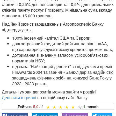
ставки: +0,25% для пенсіонерів та +0,5% для преміальних
клієнтів пакету послуг Prosperity. Мінімальна сума вкладу
становить 15 000 гривень.
Надійний захист заощаджень в Агропросперіс Банку
підтверджують:
100% іноземний капітал США та Європи;
довгостроковий кредитний рейтинг на рівні uaAA,
що характеризує дуже високу кредитоспроможність;
дотримання зі значним запасом усіх обов’язкових
нормативів НБУ;
відзнака “Найкращий депозит” за підсумками премії
FinAwards 2024 та звання «Банк-лідер за надійністю
заощаджень фізичних осіб» на конкурсі Банк Року у
2022 і 2023 роках.
Детальні умови депозитів можна знайти у розділі
Депозити в гривні
на офіційному сайті банку.
5,0
1