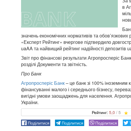
За 
в А
міл
нов
Бан
значень економічних нормативів та обов’язкових р
«Експерт Рейтинг» вчергове підтвердило довгостр
uaAA та найвищий рейтинг надійності депозитів 
Звіт про фінансові результати Агропросперіс Банку
розділі Документи та звітність.
Про Банк
Агропросперіс Банк
– це банк зі 100% іноземним 
фінансуванні малого і середнього бізнесу, перева
вигідні умови заощаджень для населення. Агропро
України.
5,0