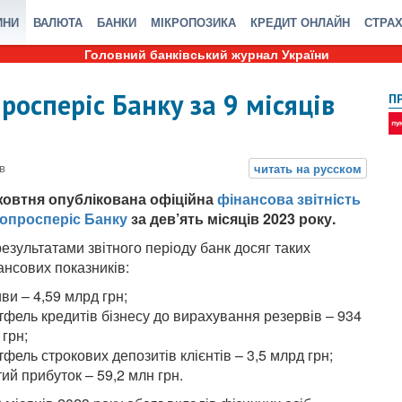
ИНИ
ВАЛЮТА
БАНКИ
МІКРОПОЗИКА
КРЕДИТ ОНЛАЙН
СТРА
Головний банківський журнал України
росперіс Банку за 9 місяців
П
жовтня опублікована офіційна
фінансова звітність
опросперіс Банку
за дев’ять місяців 2023 року.
результатами звітного періоду банк досяг таких
ансових показників:
иви – 4,59 млрд грн;
тфель кредитів бізнесу до вирахування резервів – 934
 грн;
тфель строкових депозитів клієнтів – 3,5 млрд грн;
тий прибуток – 59,2 млн грн.