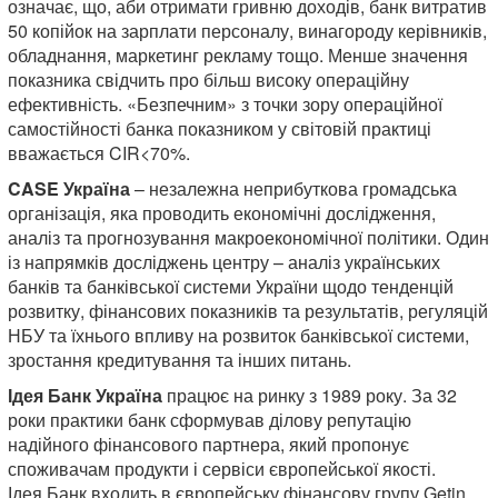
означає, що, аби отримати гривню доходів, банк витратив
50 копійок на зарплати персоналу, винагороду керівників,
обладнання, маркетинг рекламу тощо. Менше значення
показника свідчить про більш високу операційну
ефективність. «Безпечним» з точки зору операційної
самостійності банка показником у світовій практиці
вважається CIR<70%.
CASE Україна
– незалежна неприбуткова громадська
організація, яка проводить економічні дослідження,
аналіз та прогнозування макроекономічної політики. Один
із напрямків досліджень центру – аналіз українських
банків та банківської системи України щодо тенденцій
розвитку, фінансових показників та результатів, регуляцій
НБУ та їхнього впливу на розвиток банківської системи,
зростання кредитування та інших питань.
Ідея Банк Україна
працює на ринку з 1989 року. За 32
роки практики банк сформував ділову репутацію
надійного фінансового партнера, який пропонує
споживачам продукти і сервіси європейської якості.
Ідея Банк входить в європейську фінансову групу Getin