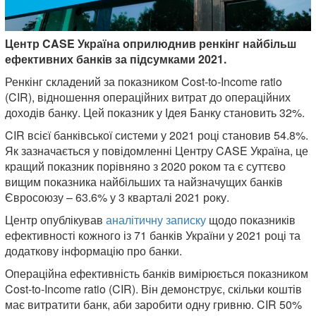
Центр CASE Україна оприлюднив ренкінг найбільш
ефективних банків за підсумками 2021.
Ренкінг складений за показником Cost-to-Income ratio
(CIR), відношення операційних витрат до операційних
доходів банку. Цей показник у Ідея Банку становить 32%.
CIR всієї банківської системи у 2021 році становив 54.8%.
Як зазначається у повідомленні Центру CASE Україна, це
кращий показник порівняно з 2020 роком та є суттєво
вищим показника найбільших та найзначущих банків
Євросоюзу – 63.6% у 3 кварталі 2021 року.
Центр опублікував
аналітичну записку
щодо показників
ефективності кожного із 71 банків України у 2021 році та
додаткову інформацію про банки.
Операційна ефективність банків вимірюється показником
Cost-to-Income ratio (CIR). Він демонструє, скільки коштів
має витратити банк, аби заробити одну гривню. CIR 50%