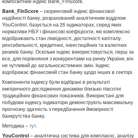
композитний індекс Bank_FinScore.
Bank_FinScore
– скоринговий індекс фінансової
надійності банку, розрахований аналітичним відділом
YouControl, базується на 25 індикаторах, серед яких
нормативи НБУ і фінансові коефіцієнти, які комплексно
відображають стан ліквідності, достатності капіталу,
рентабельності, кредитних, інвестиційних та валютних
ризиків банку. Оскільки індекс використовується, перш за
все, для порівняння з конкурентами на ринку України, він
не чутливий до загальносистемних змін. Індекс
відображає фінансовий стан банку щодо інших в секторі.
Компоненти індексу були відібрані в результаті
емпіричного дослідження динаміки близько півсотні
традиційних фінансових показників. Використані для
побудови індексу індикатори демонструють максимальну
прогнозну здатність з передбачення ймовірності
банкрутства банку.
Методика –
тут.
YouControl
– аналітична система для комплаєнс, аналізу