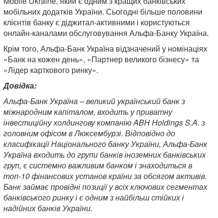
Mobile Ukraine, який є одним з кращих банківських
мобільних додатків України. Сьогодні більше половини
клієнтів банку є діджитал-активними і користуються
онлайн-каналами обслуговування Альфа-Банку Україна.
Крім того, Альфа-Банк Україна відзначений у номінаціях
«Банк на кожен день», «Партнер великого бізнесу» та
«Лідер карткового ринку».
Довідка:
Альфа-Банк Україна – великий український банк з
міжнародним капіталом, входить у приватну
інвестиційну холдингову компанію ABH Holdings S.A. з
головним офісом в Люксембурзі. Відповідно до
класифікації Національного банку України, Альфа-Банк
Україна входить до групи банків іноземних банківських
груп, є системно важливим банком і знаходиться в
топ-10 фінансових установ країни за обсягом активів.
Банк займає провідні позиції у всіх ключових сегментах
банківського ринку і є одним з найбільш стійких і
надійних банків України.