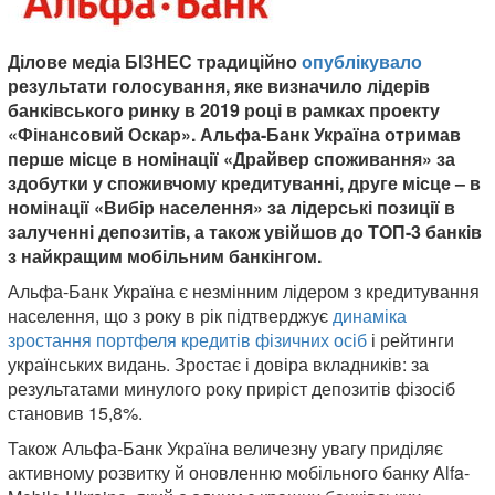
Ділове медіа БІЗНЕС традиційно
опублікувало
результати голосування, яке визначило лідерів
банківського ринку в 2019 році в рамках проекту
«Фінансовий Оскар». Альфа-Банк Україна отримав
перше місце в номінації «Драйвер споживання» за
здобутки у споживчому кредитуванні, друге місце – в
номінації «Вибір населення» за лідерські позиції в
залученні депозитів, а також увійшов до ТОП-3 банків
з найкращим мобільним банкінгом.
Альфа-Банк Україна є незмінним лідером з кредитування
населення, що з року в рік підтверджує
динаміка
зростання портфеля кредитів фізичних осіб
і рейтинги
українських видань. Зростає і довіра вкладників: за
результатами минулого року приріст депозитів фізосіб
становив 15,8%.
Також Альфа-Банк Україна величезну увагу приділяє
активному розвитку й оновленню мобільного банку Alfa-