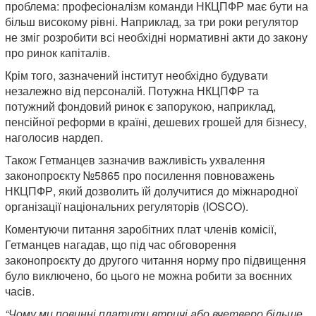
проблема: професіоналізм команди НКЦПФР має бути на
більш високому рівні. Наприклад, за три роки регулятор
не зміг розробити всі необхідні нормативні акти до закону
про ринок капіталів.
Крім того, зазначений інститут необхідно будувати
незалежно від персоналій. Потужна НКЦПФР та
потужний фондовий ринок є запорукою, наприклад,
пенсійної реформи в країні, дешевих грошей для бізнесу,
наголосив нардеп.
Також Гетманцев зазначив важливість ухвалення
законопроєкту №5865 про посилення повноважень
НКЦПФР, який дозволить їй долучитися до міжнародної
організації національних регуляторів (IOSCO).
Коментуючи питання заробітних плат членів комісії,
Гетманцев нагадав, що під час обговорення
законопроєкту до другого читання норму про підвищення
було виключено, бо цього не можна робити за воєнних
часів.
“Чому ми повинні платити втричі або вчетверо більше