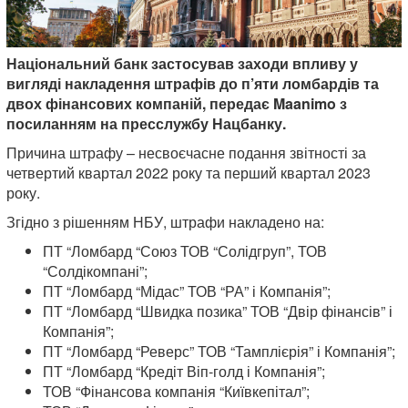
Національний банк застосував заходи впливу у
вигляді накладення штрафів до п’яти ломбардів та
двох фінансових компаній, передає Maanimo з
посиланням на пресслужбу Нацбанку.
Причина штрафу – несвоєчасне подання звітності за
четвертий квартал 2022 року та перший квартал 2023
року.
Згідно з рішенням НБУ, штрафи накладено на:
ПТ “Ломбард “Союз ТОВ “Солідгруп”, ТОВ
“Солдікомпані”;
ПТ “Ломбард “Мідас” ТОВ “РА” і Компанія”;
ПТ “Ломбард “Швидка позика” ТОВ “Двір фінансів” і
Компанія”;
ПТ “Ломбард “Реверс” ТОВ “Тамплієрія” і Компанія”;
ПТ “Ломбард “Кредіт Віп-голд і Компанія”;
ТОВ “Фінансова компанія “Київкепітал”;