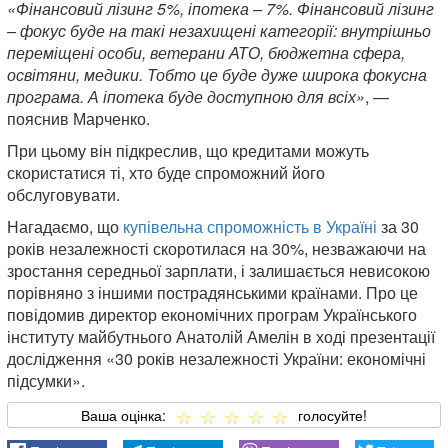
«Фінансовий лізинг 5%, іпотека – 7%. Фінансовий лізинг
– фокус буде на такі незахищені категорії: внутрішньо
переміщені особи, ветерани АТО, бюджетна сфера,
освітяни, медики. Тобто це буде дуже широка фокусна
програма. А іпотека буде доступною для всіх»
, —
пояснив Марченко.
При цьому він підкреслив, що кредитами можуть
скористатися ті, хто буде спроможний його
обслуговувати.
Нагадаємо, що
купівельна спроможність в Україні
за 30
років незалежності скоротилася на 30%, незважаючи на
зростання середньої зарплати, і залишається невисокою
порівняно з іншими пострадянськими країнами. Про це
повідомив директор економічних програм Українського
інституту майбутнього Анатолій Амелін в ході презентації
дослідження «30 років незалежності України: економічні
підсумки».