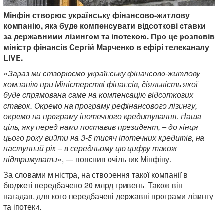
Мінфін створює українську фінансово-житлову
компанію, яка буде компенсувати відсоткові ставки
за державними лізингом та іпотекою. Про це розповів
міністр фінансів Сергій Марченко в ефірі телеканалу
LIVE.
«Зараз ми створюємо українську фінансово-житлову
компанію при Міністерстві фінансів, діяльність якої
буде спрямована саме на компенсацію відсоткових
ставок. Окремо на програму рефінансового лізингу,
окремо на програму іпотечного кредитування. Наша
ціль, яку перед нами поставив президент, – до кінця
цього року вийти на 3-5 тисяч іпотечних кредитів, на
наступний рік – в середньому цю цифру також
підтримувати»
, — пояснив очільник Мінфіну.
За словами міністра, на створення такої компанії в
бюджеті передбачено 20 млрд гривень. Також він
нагадав, для кого передбачені державні програми лізингу
та іпотеки.