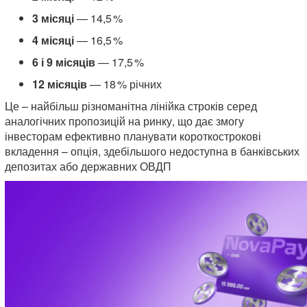
3 місяці
— 14,5 %
4 місяці
— 16,5 %
6 і 9 місяців
— 17,5 %
12 місяців
— 18 % річних
Це – найбільш різноманітна лінійка строків серед
аналогічних пропозицій на ринку, що дає змогу
інвесторам ефективно планувати короткострокові
вкладення – опція, здебільшого недоступна в банківських
депозитах або державних ОВДП