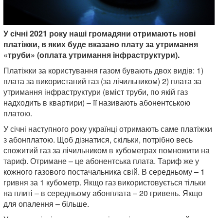
У січні 2021 року наші громадяни отримають нові
платіжки, в яких буде вказано плату за утримання
«труби» (оплата утримання інфраструктури).
Платіжки за користування газом бувають двох видів: 1)
плата за використаний газ (за лічильником) 2) плата за
утримання інфраструктури (вміст труби, по якій газ
надходить в квартири) – її називають абонентською
платою.
У січні наступного року українці отримають саме платіжки
з абонплатою. Щоб дізнатися, скільки, потрібно весь
спожитий газ за лічильником в кубометрах помножити на
тариф. Отримане – це абонентська плата. Тариф же у
кожного газового постачальника свій. В середньому – 1
гривня за 1 кубометр. Якщо газ використовується тільки
на плиті – в середньому абонплата – 20 гривень. Якщо
для опалення – більше.