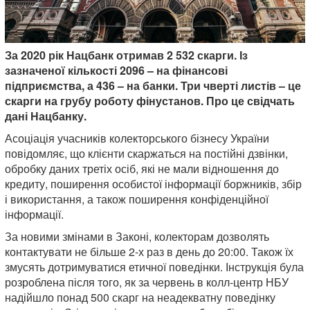
За 2020 рік Нацбанк отримав 2 532 скарги. Із
зазначеної кількості 2096 – на фінансові
підприємства, а 436 – на банки. Три чверті листів – це
скарги на грубу роботу фінустанов. Про це свідчать
дані Нацбанку.
Асоціація учасників колекторського бізнесу України
повідомляє, що клієнти скаржаться на постійні дзвінки,
обробку даних третіх осіб, які не мали відношення до
кредиту, поширення особистої інформації боржників, збір
і використання, а також поширення конфіденційної
інформації.
За новими змінами в Законі, колекторам дозволять
контактувати не більше 2-х раз в день до 20:00. Також їх
змусять дотримуватися етичної поведінки. Інструкція була
розроблена після того, як за червень в колл-центр НБУ
надійшло понад 500 скарг на неадекватну поведінку