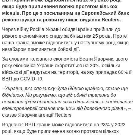
якщо буде припинення вогню протягом кількох
місяців. Про це з посиланням на Європейський банк
реконструкції та розвитку пише видання Reuters.
Через війну Росії в Україні обидві країни прийшли до
різкого економічного спаду за більш ніж 25 років. Проте
наша країна зможе відновитись у наступному році, якщо
незабаром припиняться бойові дії.
За словами головного економіста Беати Яворчик, цього
року економіка України скоротиться на 20%, оскільки
військові дії ведуться на території, на яку припадає 60% її
ВВП до COVID-19.
«Україна, яка спочатку була бідною країною, стане ще
біднішою. Ми розуміємо, що від однієї третини до
половини фірм припинили свою діяльність, а споживання
електроенергії становить 60% від довоєнного рівня»,
–
сказав Яворчик агенції Reuters.
Водночас ВВП країни може відновитися на 23% у 2023
році, якщо буде припинення вогню протягом кількох