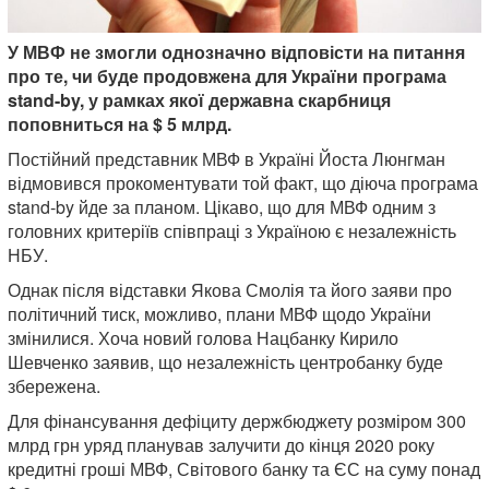
У МВФ не змогли однозначно відповісти на питання
про те, чи буде продовжена для України програма
stand-by, у рамках якої державна скарбниця
поповниться на $ 5 млрд.
Постійний представник МВФ в Україні Йоста Люнгман
відмовився прокоментувати той факт, що діюча програма
stand-by йде за планом. Цікаво, що для МВФ одним з
головних критеріїв співпраці з Україною є незалежність
НБУ.
Однак після відставки Якова Смолія та його заяви про
політичний тиск, можливо, плани МВФ щодо України
змінилися. Хоча новий голова Нацбанку Кирило
Шевченко заявив, що незалежність центробанку буде
збережена.
Для фінансування дефіциту держбюджету розміром 300
млрд грн уряд планував залучити до кінця 2020 року
кредитні гроші МВФ, Світового банку та ЄС на суму понад