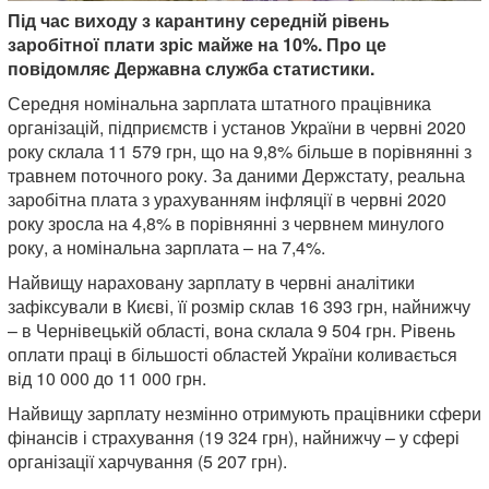
Під час виходу з карантину середній рівень
заробітної плати зріс майже на 10%. Про це
повідомляє Державна служба статистики.
Середня номінальна зарплата штатного працівника
організацій, підприємств і установ України в червні 2020
року склала 11 579 грн, що на 9,8% більше в порівнянні з
травнем поточного року. За даними Держстату, реальна
заробітна плата з урахуванням інфляції в червні 2020
року зросла на 4,8% в порівнянні з червнем минулого
року, а номінальна зарплата – на 7,4%.
Найвищу нараховану зарплату в червні аналітики
зафіксували в Києві, її розмір склав 16 393 грн, найнижчу
– в Чернівецькій області, вона склала 9 504 грн. Рівень
оплати праці в більшості областей України коливається
від 10 000 до 11 000 грн.
Найвищу зарплату незмінно отримують працівники сфери
фінансів і страхування (19 324 грн), найнижчу – у сфері
організації харчування (5 207 грн).