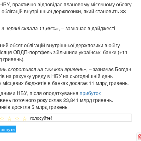
 НБУ, практично відповідає плановому місячному обсягу
 облігацій внутрішньої держпозики, який становить 38
в червні склала 11,66%
», – зазначає в дайджесті
ий обсяг облігацій внутрішньої держпозики в обігу
 місяця ОВДП-портфель збільшили українські банки (+11
д гривень).
нь скоротився на 122 млн гривень
», – зазначає Богдан
в на рахунку уряду в НБУ на сьогоднішній день
к місцевих бюджетів в банках досягає 11 млрд гривень.
 даними НБУ, після оподаткування
прибуток
авень поточного року склав 23,841 млрд гривень.
нків досягла 5 млрд гривень.