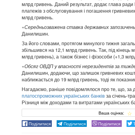
млрд гривень. Даний результат, додає глава ради
платежів з обслуговування і погашення гривневих
млрд гривень.
«
Середньозважена ставка державних запозичень 
Данилишин.
За його словами, протягом минулого тижня загальн
збільшився на 12,1 млрд гривень. Так, під кінець
млрд гривень), а також бізнес і фізособи (+1,3 млр
«
Обсяг ОВДП у власності нерезидентів за тижде
Данилишин, додаючи, що залишок гривневих кошті
наближається до 19 млрд гривень, тоді як показни
Нагадаємо, раніше повідомлялося про те, що, за
платоспроможних українських банків
за січень-тр
Різниця між доходами та витратами українських ба