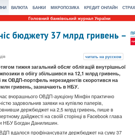
ИНИ
ВАЛЮТА
БАНКИ
МІКРОПОЗИКА
КРЕДИТ ОНЛАЙН
СТРА
Головний банківський журнал України
іс бюджету 37 млрд гривень –
П
тягом тижня загальний обсяг облігацій внутрішньої
жпозики в обігу збільшився на 12,1 млрд гривень,
і як ОВДП-портфель нерезидентів скоротився на
 млн гривень, зазначають в НБУ.
 час вчорашнього ОВДП-аукціону Мінфін практично
ністю задовольнив заявки на купівлю паперів,
овнивши держбюджет на 2,5 млрд гривень, пише в
пертному дайджесті на своїй сторінці в Facebook глава
и НБУ Богдан Данилишин.
 ОВДП вдалося профінансувати держбюджет на суму 37