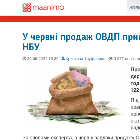
НОВ
У червні продаж ОВДП прин
НБУ
30.06.2021
Кристина Труфанова
Про
дер
тод
122
Під
пов
поп
екс
рад
За словами експерта, в червні завдяки продажу