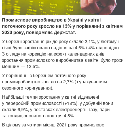
Промислове виробництво в Україні у квітні
поточного року зросло на 13% у порівнянні з квітнем
2020 року, повідомляє Держстат.
У березні зростання рік до року склало 2,1%, у лютому і
січні було зафіксовано падіння на 4,6% і 4% відповідно.
З огляду на корекцію на ефект календарних днів
зростання промислового виробництва в квітні було трохи
меншим — 12,5%.
У порівнянні з березнем поточного року
промвиробництво зросло на 2,7% (з урахуванням
сезонного коригування).
Найбільші темпи зростання у квітні відзначені
у переробній промисловості (+18%), у добувній вони
склали 6,9%, у поставках електроенергії, газу, пари
та кондиціонованого повітря 4,5%.
В цілому за чотири місяці 2021 року промислове