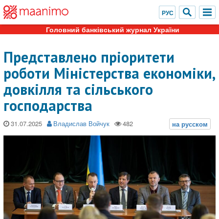
Головний банківський журнал України
Представлено пріоритети
роботи Міністерства економіки,
довкілля та сільського
господарства
31.07.2025
Владислав Войчук