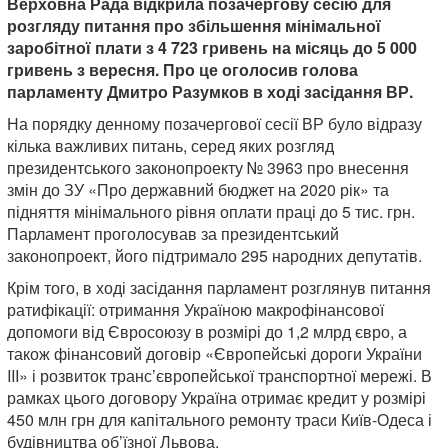
Верховна Рада відкрила позачергову сесію для
розгляду питання про збільшення мінімальної
заробітної плати з 4 723 гривень на місяць до 5 000
гривень з вересня. Про це оголосив голова
парламенту Дмитро Разумков в ході засідання ВР.
На порядку денному позачергової сесії ВР було відразу
кілька важливих питань, серед яких розгляд
президентського законопроекту № 3963 про внесення
змін до ЗУ «Про державний бюджет на 2020 рік» та
підняття мінімального рівня оплати праці до 5 тис. грн.
Парламент проголосував за президентський
законопроект, його підтримало 295 народних депутатів.
Крім того, в ході засідання парламент розглянув питання
ратифікації: отримання Україною макрофінансової
допомоги від Євросоюзу в розмірі до 1,2 млрд євро, а
також фінансовий договір «Європейські дороги України
III» і розвиток транс’європейської транспортної мережі. В
рамках цього договору Україна отримає кредит у розмірі
450 млн грн для капітального ремонту траси Київ-Одеса і
будівництва об’їзної Львова.