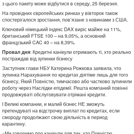
з цього пакету може відбутися в середу, 25 березня.
На провідних європейських ринках у вівторок також
спостерігалося зростання, пов’язане з новинами з США.
Ключовий німецький індекс DAX виріс майже на 11%,
британський FTSE 100 – на 9,05%, а основний
французький CAC 40 – на 8,39%.
Провал дня
: Кредитні канікули отримають ті, хто реально
постраждав від зупинки бізнесу
Заступник глави НБУ Катерина Рожкова заявила, что
зупинка Нарахування по кредитах діятіме лишь для того
бізнесу, Який Повністю, тимчасово або частково зупинили
роботу через Наслідки епідемії. Решта компаний повінні
продовжуваті обслуговувати отрімані кредити.
І Великі компании, и малий бізнес НЕ зможуть
претендуваті на відстрочку виплат по кредитах, если
смороду продолжают свою діяльність в период
карантину.
«Ми говоримо про канікули для тих, хто Повністю