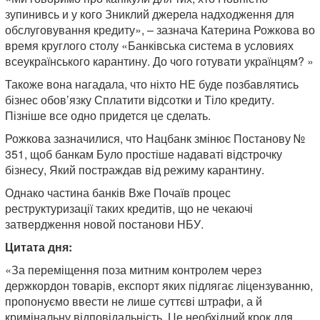
зупинивсь и у кого Зниклий джерела надходження для
обслуговування кредиту», – зазнача Катерина Рожкова во
время круглого столу «Банківська система в условиях
всеукраїнського карантину. До чого готувати українцям? »
Такоже вона нагадала, что ніхто НЕ буде позбавлятись
бізнес обов’язку Сплатити відсотки и Тіло кредиту.
Пізніше все одно придется це сделать.
Рожкова зазначилися, что Нацбанк змінює Постанову №
351, щоб банкам Було простіше надаваті відстрочку
бізнесу, Який постраждав від режиму карантину.
Однако частина банків Вже Почаїв процес
реструктуризації таких кредитів, що не чекаючі
затвердження новой постанови НБУ.
Цитата дня:
«За переміщення поза митним контролем через
держкордон товарів, експорт яких підлягає ліцензуванню,
пропонуємо ввести не лише суттєві штрафи, а й
кримінальну відповідальність. Це необхідний крок для