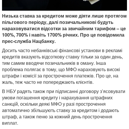
Низька ставка за кредитом може діяти лише протягом
пільгового періоду, далі позичальникові будуть
нараховуватися відсотки за звичайним тарифом – це
100%, 700% і навіть 1700% річних. Про це повідомила
прес-служба Нацбанку.
Досить часто небанківські фінансові установи в рекламі
кредитів вказують відсоткову ставку тільки за один день,
тим самим вводячи позичальників в оману. Інша
проблема полягає в тому, що МФО нараховують високі
штрафи і комісії за прострочення платежів. Про це, на
жаль, теж часто не попереджають клієнтів.
В НБУ радять також при підписанні договору з’ясовувати
умови погашення кредиту і нарахування штрафних
санкцій, оскільки деякі МФО у разі прострочення
автоматично збільшують ставку за кредитом і додають
штраф, а також пеню за кожний день прострочення
виплат.