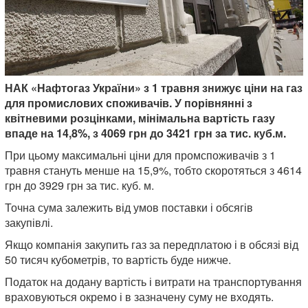
НАК «Нафтогаз України» з 1 травня знижує ціни на газ
для промислових споживачів. У порівнянні з
квітневими розцінками, мінімальна вартість газу
впаде на 14,8%, з 4069 грн до 3421 грн за тис. куб.м.
При цьому максимальні ціни для промспоживачів з 1
травня стануть менше на 15,9%, тобто скоротяться з 4614
грн до 3929 грн за тис. куб. м.
Точна сума залежить від умов поставки і обсягів
закупівлі.
Якщо компанія закупить газ за передплатою і в обсязі від
50 тисяч кубометрів, то вартість буде нижче.
Податок на додану вартість і витрати на транспортування
враховуються окремо і в зазначену суму не входять.