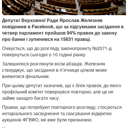
Депутат Верховної Ради Ярослав Железняк
повідомив в Facebook, що за підсумками засідання в
четвер парламент пройшов 94% правок до закону
про банки і зупинився на 15631 правці.
Очікується, що до розгляду законопроекту №2571-д
повернуться сьогодні о 10 годині ранку.
Залишилося розглянути вісім абзаців. Железняк
стверджує, що засідання в п’ятницю цілком може
виявитися фінальним.
При цьому депутат зазначив, що є блок правок, до якого
профільний комітет повернувся повторно, але це не
займе занадто багато часу.
Правки, що потребуют повторного розгляду, стосуються
нотаріального засвідчення та скасування відкритих
аукціонів ФГВФО, які вже були призначені.