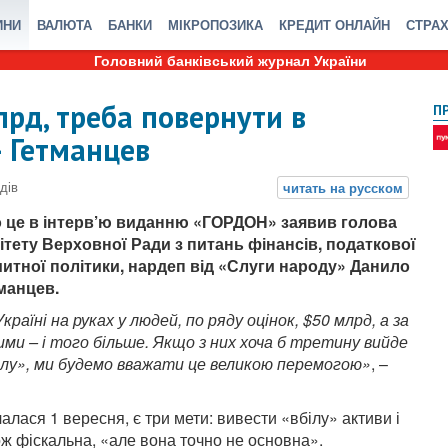
ИНИ
ВАЛЮТА
БАНКИ
МІКРОПОЗИКА
КРЕДИТ ОНЛАЙН
СТРА
Головний банківський журнал України
лрд, треба повернути в
П
– Гетманцев
 це в інтерв’ю виданню «ГОРДОН» заявив голова
ітету Верховної Ради з питань фінансів, податкової
митної політики, нардеп від «Слуги народу» Данило
манцев.
Україні на руках у людей, по ряду оцінок, $50 млрд, а за
ими – і того більше. Якщо з них хоча б третину вийде
ілу», ми будемо вважати це великою перемогою»
, –
чалася 1 вересня, є три мети: вивести «вбілу» активи і
ож фіскальна, «але вона точно не основна».