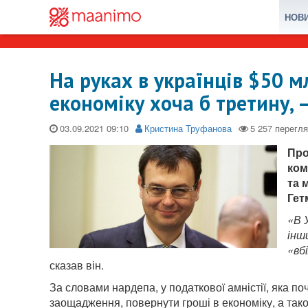
НОВ
На руках в українців $50 м
економіку хоча б третину, 
03.09.2021
Кристина Труфанова
Про
ком
та 
Гет
«В 
інш
«вб
сказав він.
За словами нардепа, у податкової амністії, яка по
заощадження, повернути гроші в економіку, а так