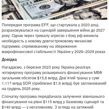
Попередня програма EFF, що стартувала у 2023 році,
розраховувалася на сценарій завершення війни до 2027
року. Однак через тривалу агресію з боку рф виникла
необхідність у новому довгостроковому механізмі
підтримки, спрямованому на збереження
макрофінансової стабільності України у 2026–2029 роках.
Довідка
Нагадаємо, з березня 2023 року Україна реалізує
чотирирічну програму розширеного фінансування МВФ
загальним обсягом $15,6 млрд. Дев’ятий транш у сумі
1,117 млрд SDR (приблизно $1,6 млрд) був запланований
на грудень 2025 року.
Спочатку програма передбачала залучення зовнішнього
фінансування на рівні $115 млрд у базовому сценарії та
$140 млрд — у негативному. З огляду на затяжний