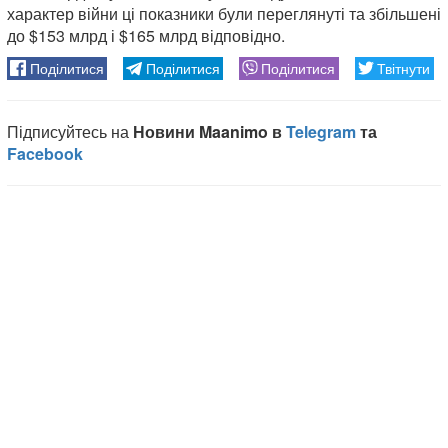
характер війни ці показники були переглянуті та збільшені
до $153 млрд і $165 млрд відповідно.