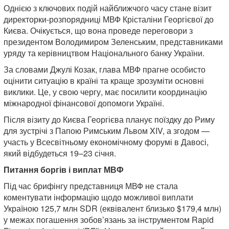
Однією з ключових подій найближчого часу стане візит
директорки-розпорядниці МВФ Крісталіни Георгієвої до
Києва. Очікується, що вона проведе переговори з
президентом Володимиром Зеленським, представниками
уряду та керівництвом Національного банку України.
За словами Джулі Козак, глава МВФ прагне особисто
оцінити ситуацію в країні та краще зрозуміти основні
виклики. Це, у свою чергу, має посилити координацію
міжнародної фінансової допомоги Україні.
Після візиту до Києва Георгієва планує поїздку до Риму
для зустрічі з Папою Римським Львом XIV, а згодом —
участь у Всесвітньому економічному форумі в Давосі,
який відбудеться 19–23 січня.
Питання боргів і виплат МВФ
Під час брифінгу представниця МВФ не стала
коментувати інформацію щодо можливої виплати
Україною 125,7 млн SDR (еквівалент близько $179,4 млн)
у межах погашення зобов’язань за інструментом Rapid