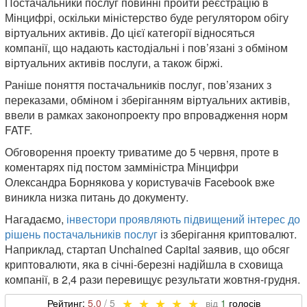
Постачальники послуг повинні пройти реєстрацію в
Мінцифрі, оскільки міністерство буде регулятором обігу
віртуальних активів. До цієї категорії відносяться
компанії, що надають кастодіальні і пов’язані з обміном
віртуальних активів послуги, а також біржі.
Раніше поняття постачальників послуг, пов’язаних з
переказами, обміном і зберіганням віртуальних активів,
ввели в рамках законопроекту про впровадження норм
FATF.
Обговорення проекту триватиме до 5 червня, проте в
коментарях під постом замміністра Мінцифри
Олександра Борнякова у користувачів Facebook вже
виникла низка питань до документу.
Нагадаємо,
інвестори проявляють підвищений інтерес до
рішень постачальників послуг
із зберігання криптовалют.
Наприклад, стартап Unchained Capital заявив, що обсяг
криптовалюти, яка в січні-березні надійшла в сховища
компанії, в 2,4 рази перевищує результати жовтня-грудня.
5,0
1