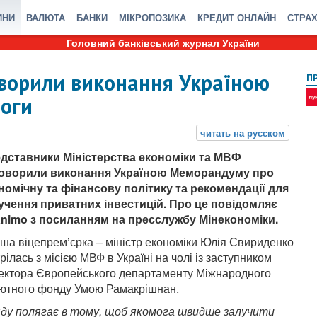
ИНИ
ВАЛЮТА
БАНКИ
МІКРОПОЗИКА
КРЕДИТ ОНЛАЙН
СТРА
Головний банківський журнал України
ворили виконання Україною
П
оги
дставники Міністерства економіки та МВФ
оворили виконання Україною Меморандуму про
номічну та фінансову політику та рекомендації для
учення приватних інвестицій. Про це повідомляє
nimo з посиланням на пресслужбу Мінекономіки.
ша віцепрем’єрка – міністр економіки Юлія Свириденко
рілась з місією МВФ в Україні на чолі із заступником
ектора Європейського департаменту Міжнародного
ютного фонду Умою Рамакрішнан.
ряду полягає в тому, щоб якомога швидше залучити