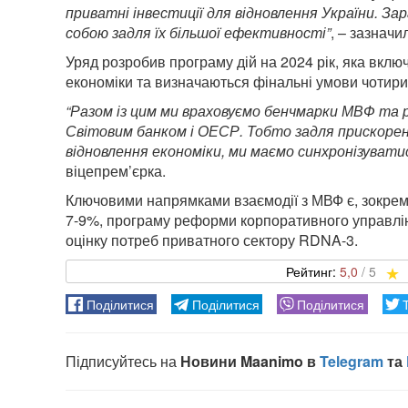
приватні інвестиції для відновлення України. Зар
собою задля їх більшої ефективності”
, – зазнач
Уряд розробив програму дій на 2024 рік, яка вклю
економіки та визначаються фінальні умови чотирир
“Разом із цим ми враховуємо бенчмарки МВФ та ре
Світовим банком і ОЕСР. Тобто задля прискоренн
відновлення економіки, ми маємо синхронізувати
віцепрем’єрка.
Ключовими напрямками взаємодії з МВФ є, зокрема,
7-9%, програму реформи корпоративного управлінн
оцінку потреб приватного сектору RDNA-3.
5,0