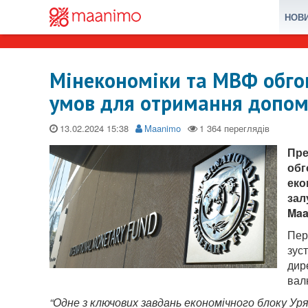
НОВ
Мінекономіки та МВФ обго
умов для отримання допом
13.02.2024
Maanimo
Пре
обг
еко
зал
Maa
Пер
зуст
дир
вал
“Одне з ключових завдань економічного блоку У