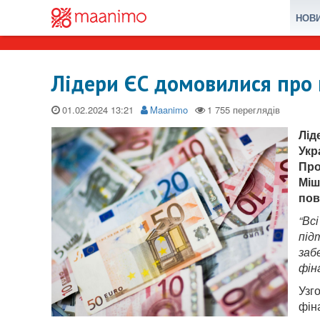
НОВ
Лідери ЄС домовилися про 
01.02.2024
Maanimo
Лід
Укр
Про
Міш
пов
“Вс
під
заб
фін
Узг
фін